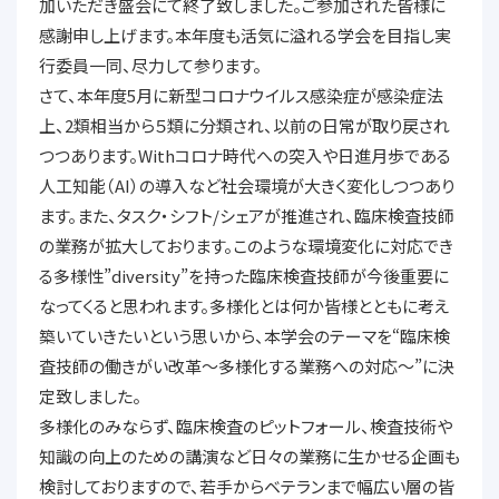
加いただき盛会にて終了致しました。ご参加された皆様に
感謝申し上げます。本年度も活気に溢れる学会を目指し実
行委員一同、尽力して参ります。
さて、本年度5月に新型コロナウイルス感染症が感染症法
上、2類相当から５類に分類され、以前の日常が取り戻され
つつあります。Withコロナ時代への突入や日進月歩である
人工知能（AI）の導入など社会環境が大きく変化しつつあり
ます。また、タスク・シフト/シェアが推進され、臨床検査技師
の業務が拡大しております。このような環境変化に対応でき
る多様性”diversity”を持った臨床検査技師が今後重要に
なってくると思われます。多様化とは何か皆様とともに考え
築いていきたいという思いから、本学会のテーマを“臨床検
査技師の働きがい改革～多様化する業務への対応～”に決
定致しました。
多様化のみならず、臨床検査のピットフォール、検査技術や
知識の向上のための講演など日々の業務に生かせる企画も
検討しておりますので、若手からベテランまで幅広い層の皆