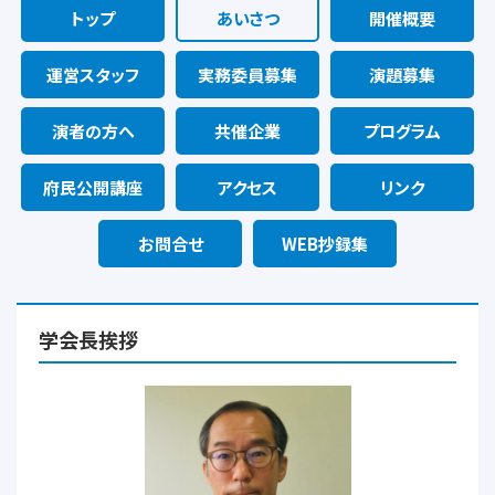
トップ
あいさつ
開催概要
運営スタッフ
実務委員募集
演題募集
演者の方へ
共催企業
プログラム
府民公開講座
アクセス
リンク
お問合せ
WEB抄録集
学会長挨拶