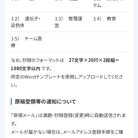
テム
１２） 遺伝子・
１３） 管理運
１４） 教育
染色体
営
１５） チーム医
療
なお、抄録のフォーマットは
27文字×20行×2段組＝
1080文字以内
です。
所定のWordテンプレートを使用しアップロードしてくださ
い。
原稿受領等の通知について
「受領メール」は演題・抄録登録(変更)時に自動送信されま
す。
メールが届かない場合は、メールアドレス登録手順をご確