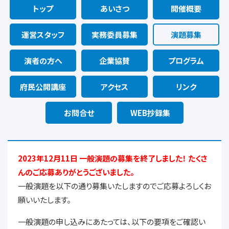
トップ
あいさつ
開催概要
運営スタッフ
実務委員募集
演題募集
演者の方へ
企業協賛
プログラム
府民公開講座
アクセス
リンク
お問合せ
WEB抄録集
2023年12月11日 一般演題の募集を終了しました！ たくさ
んのご応募ありがとうございました。
一般演題を以下の通り募集いたしますのでご応募よろしくお
願いいたします。
一般演題の申し込みにあたっては、以下の要項をご確認い