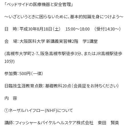
「ベッドサイドの医療機器と安全管理」
～いざというときに困らないために、基本的知識を身につけよう～
日 時：平成30年8月18日（土） 15:00～18:00 （受付14:30～）
会 場：大阪医科大学 新講義実習棟2階 学1講堂
(高槻市大学町2-7、阪急高槻市駅徒歩3分、またはJR高槻駅徒歩
10分)
参加費：500円（一律）
日臨技生涯教育点数：基礎教科20点（会員証をお持ちください）
内 容
①ネーザルハイフロー(NHF)について
講師：フィッシャー＆パイケルヘルスケア株式会社 東田 賢英