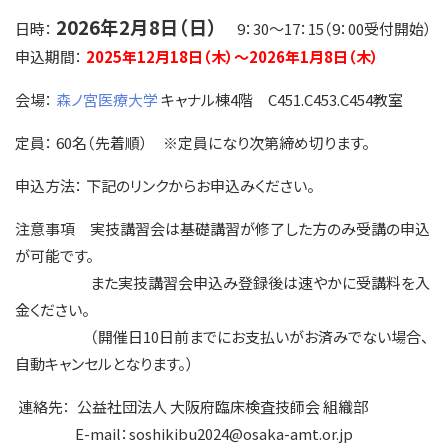
2026年2月8日（日）
日時：
9：30～17：15（9：00受付開始）
申込期間：
2025年12月18日（木）～2026年1月8日（木）
会場：
森ノ宮医療大学
キャナル棟4階 C451.C453.C454教室
定員： 60名（先着順） ※定員になり次第締め切ります。
申込方法： 下記のリンクからお申込みください。
注意事項 実技講習会は基礎講習が修了した方のみ受講の申込
が可能です。
また実技講習会申込み登録後は速やかに受講料を入
金ください。
（開催日10日前までにお支払いがお済みでない場合、
自動キャンセルとなります。）
連絡先： 公益社団法人 大阪府臨床検査技師会 組織部
E-mail：soshikibu2024@osaka-amt.or.jp