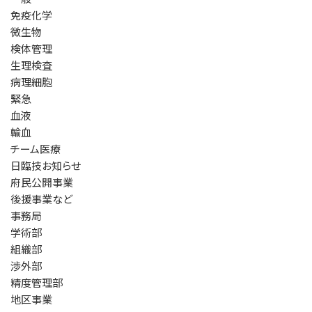
免疫化学
微生物
検体管理
生理検査
病理細胞
緊急
血液
輸血
チーム医療
日臨技お知らせ
府民公開事業
後援事業など
事務局
学術部
組織部
渉外部
精度管理部
地区事業