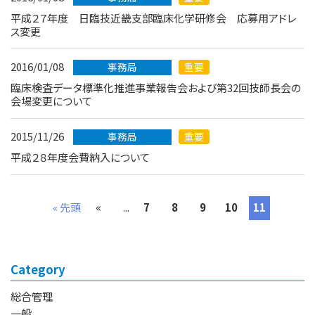
平成２７年度 日臨技近畿支部臨床化学研修会 応募用アドレ
ス変更
2016/01/08
事務局
重要
臨床検査データ標準化推進事業報告会および第32回技師長会の
会場変更について
2015/11/26
事務局
重要
平成２８年度会費納入について
«
« 先頭
...
7
8
9
10
11
Category
総合管理
一般