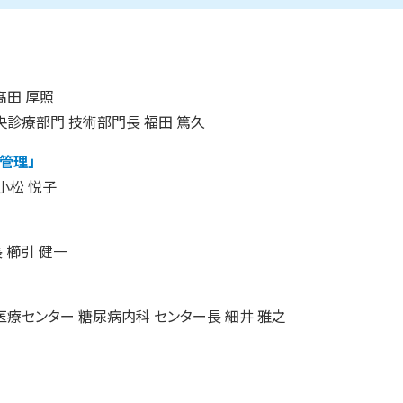
髙田 厚照
診療部門 技術部門長 福田 篤久
糖管理」
小松 悦子
 櫛引 健一
医療センター 糖尿病内科 センター長 細井 雅之