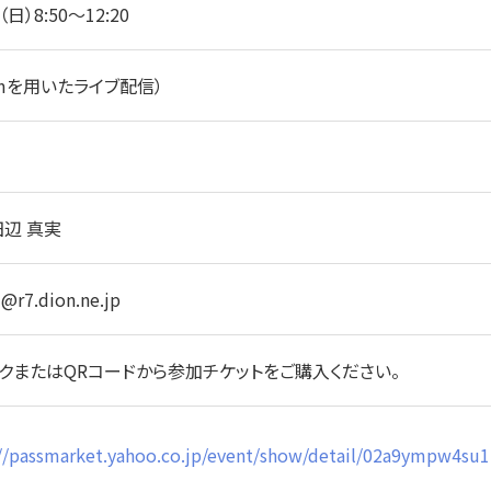
（日）8:50～12:20
oomを用いたライブ配信）
田辺 真実
@r7.dion.ne.jp
etリンクまたはQRコードから参加チケットをご購入ください。
s://passmarket.yahoo.co.jp/event/show/detail/02a9ympw4su