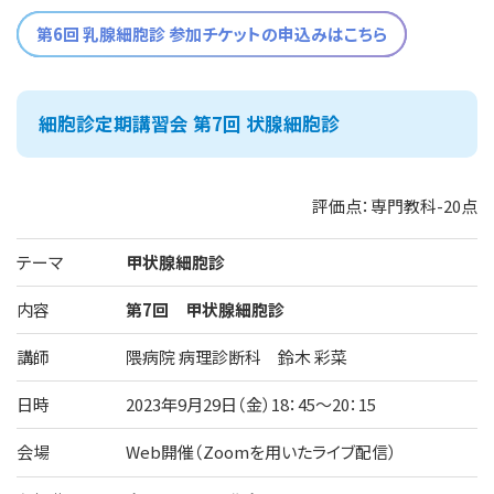
第6回 乳腺細胞診 参加チケットの申込みはこちら
細胞診定期講習会 第7回 状腺細胞診
評価点：専門教科-20点
テーマ
甲状腺細胞診
内容
第7回 甲状腺細胞診
講師
隈病院 病理診断科 鈴木 彩菜
日時
2023年9月29日（金）18：45～20：15
会場
Web開催（Zoomを用いたライブ配信）