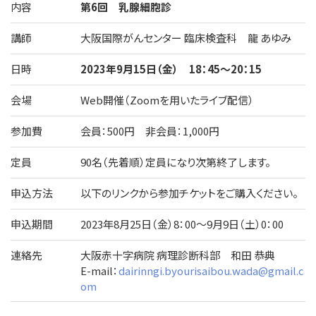
内容
第6回 乳腺細胞診
講師
大阪国際がんセンター 臨床検査科 龍 あゆみ
日時
2023年9月15日（金） 18：45～20：15
会場
Web開催（Zoomを用いたライブ配信）
参加費
会員：500円 非会員：1,000円
定員
90名（先着順）定員になり次第終了します。
申込方法
以下のリンクから参加チケットをご購入ください。
申込期間
2023年8月25日（金）8：00～9月9日（土）0：00
連絡先
大阪赤十字病院 病理診断科部 和田 恭典
E-mail：
dairinngi.byourisaibou.wada@gmail.c
om