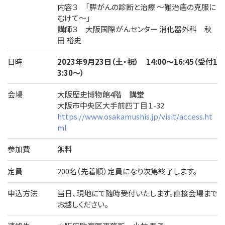
内容３ 「膵がんの診断と治療 ～難治癌の克服に
むけて～」
講師３ 大阪国際がんセンター 消化器外科 秋
田 裕史
日時
2023年9月23日（土・祝） 14:00～16:45（受付1
3:30～）
会場
大阪歴史博物館4階 講堂
大阪市中央区大手前四丁目１-32
https://www.osakamushis.jp/visit/access.ht
ml
参加費
無料
定員
200名（先着順）定員になり次第終了します。
申込方法
当日、現地にて随時受付いたします。直接会場まで
お越しください。