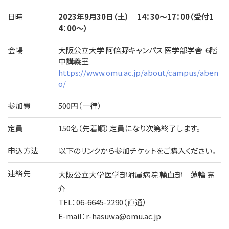
日時
2023年9月30日（土） 14：30～17：00（受付1
4：00～）
会場
大阪公立大学 阿倍野キャンパス 医学部学舎 6階
中講義室
https://www.omu.ac.jp/about/campus/aben
o/
参加費
500円（一律）
定員
150名（先着順）定員になり次第終了します。
申込方法
以下のリンクから参加チケットをご購入ください。
連絡先
大阪公立大学医学部附属病院 輸血部 蓮輪 亮
介
TEL：06-6645-2290（直通）
E-mail：r-hasuwa@omu.ac.jp