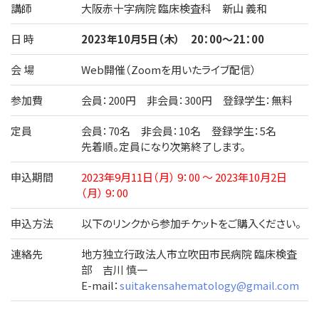
講師
大阪赤十字病院 臨床検査科 新山 義和
日 時
2023年10月5日（木） 20：00～21：00
会 場
Web開催（Zoomを用いたライブ配信）
参加費
会員：200円 非会員：300円 登録学生：無料
定員
会員：70名 非会員：10名 登録学生：5名
先着順。定員になり次第終了します。
申込期間
2023年9月11日（月） 9：00 ～ 2023年10月2日
（月） 9：00
申込方法
以下のリンクから参加チケットをご購入ください。
連絡先
地方独立行政法人市立吹田市民病院 臨床検査
部 吉川 慎一
E-mail：
suitakensahematology@gmail.com