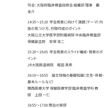
司会：大阪府臨床検査技師会 組織部 理事 藪
圭介
14:35～15:20 学会発表に向けて演題（テーマ）内
容の見つけ方、抄録作成のポイント
大阪公立大学医学部附属病院 中央臨床検査部
保健副主幹 安保 浩二
15:20～16:05 学会発表のスライド構成・発表のポ
イント
JR大阪鉄道病院 堀田 真希
16:10～16:55 論文投稿の基礎知識（文言・体裁・
基本ルールなど）
関西医療大学 保健医療学部 臨床検査学科 教
授 上田 一仁
16:55～17:00 閉会の挨拶