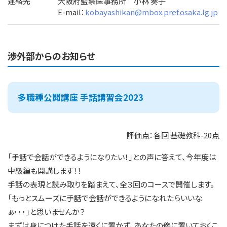
連絡先
大阪府監察医事務所 小林 奏子
E-mail：
kobayashikan@mbox.pref.osaka.lg.jp
渉外部からのお知らせ
多職種公開講座 手話講習会2023
評価点：各回 基礎教科-20点
「手話で会話ができるようになりたい！」との声に答えて、今年度は
中級編も開講します！！
手話の表現と読み取りを踏まえて、全３回のコースで開催します。
「もっとスムーズに手話で会話ができるようになれたらいいな
ぁ・・・」と思いませんか？
まずは身につけた手話を遠くに置かず、あなたの傍に置いておくこ