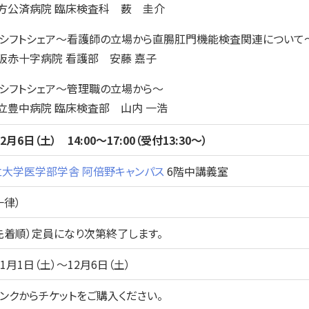
方公済病院 臨床検査科 薮 圭介
タスクシフトシェア～看護師の立場から直腸肛門機能検査関連について
阪赤十字病院 看護部 安藤 嘉子
タスクシフトシェア～管理職の立場から～
立豊中病院 臨床検査部 山内 一浩
12月6日（土） 14:00～17:00（受付13:30～）
立大学医学部学舎 阿倍野キャンパス
6階中講義室
一律）
名（先着順）定員になり次第終了します。
年11月1日（土）～12月6日（土）
リンクからチケットをご購入ください。