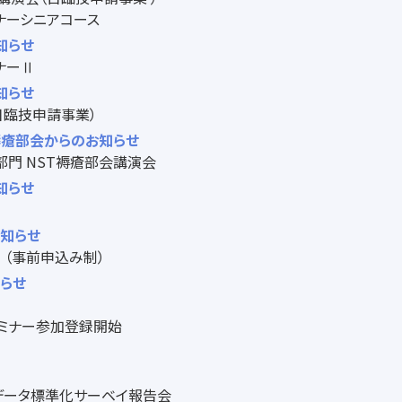
ナーシニアコース
知らせ
ナーⅡ
知らせ
日臨技申請事業）
・褥瘡部会からのお知らせ
部門 NST褥瘡部会講演会
知らせ
お知らせ
 （事前申込み制）
知らせ
セミナー参加登録開始
査データ標準化サーベイ報告会