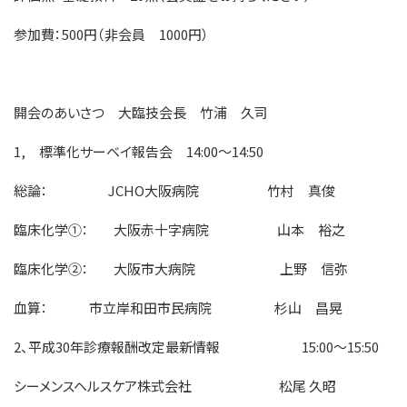
参加費：500円（非会員 1000円）
開会のあいさつ 大臨技会長 竹浦 久司
1, 標準化サーベイ報告会 14:00～14:50
総論： JCHO大阪病院 竹村 真俊
臨床化学①： 大阪赤十字病院 山本 裕之
臨床化学②： 大阪市大病院 上野 信弥
血算： 市立岸和田市民病院 杉山 昌晃
2、平成30年診療報酬改定最新情報 15:00～15:50
シーメンスヘルスケア株式会社 松尾 久昭