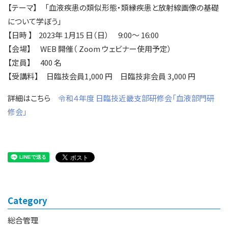
【テーマ】 「血液疾患の類似形態・類縁疾患と放射線画像の基礎
について学ぼう」
【日時 】 2023年 1月15 日（日） 9:00～ 16:00
【会場】 WEB 開催（ Zoom ウェビナー使用予定）
【定員】 400 名
【受講料】 日臨技会員1,000 円 日臨技非会員 3,000 円
詳細はこちら
令和４年度 日臨技近畿支部研修会「血液部門研
修会」
Category
総合管理