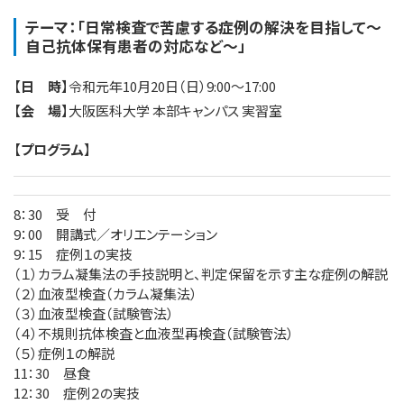
テーマ：「日常検査で苦慮する症例の解決を目指して～
自己抗体保有患者の対応など～」
【
日 時
】令和元年10月20日（日）9:00～17:00
【
会 場
】大阪医科大学 本部キャンパス 実習室
【
プログラム
】
8：30 受 付
9：00 開講式／オリエンテーション
9：15 症例１の実技
（１）カラム凝集法の手技説明と、判定保留を示す主な症例の解説
（２）血液型検査（カラム凝集法）
（３）血液型検査（試験管法）
（４）不規則抗体検査と血液型再検査（試験管法）
（５）症例１の解説
11：30 昼食
12：30 症例２の実技