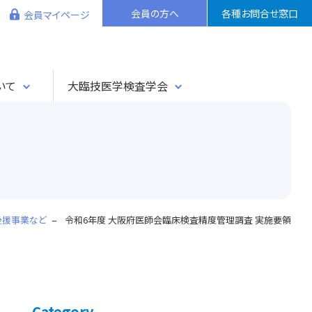
会員の方へ
各種お問合せ窓口
会員マイページ
いて
大臨技医学検査学会
後援事業など
令和6年度 大阪府医師会臨床検査精度管理調査 実施要領
Category