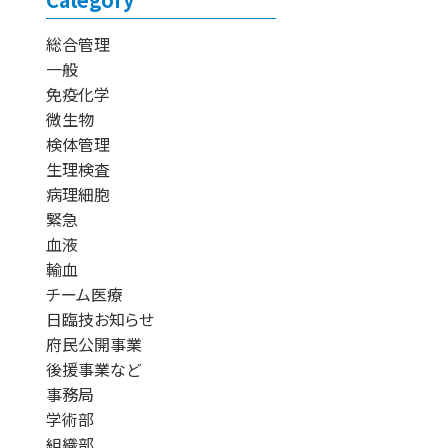
総合管理
一般
免疫化学
微生物
検体管理
生理検査
病理細胞
緊急
血液
輸血
チーム医療
日臨技お知らせ
府民公開事業
後援事業など
事務局
学術部
組織部