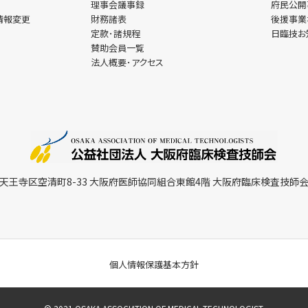
理事会議事録
府民公
設情報変更
財務諸表
後援事
定款･諸規程
日臨技
賛助会員一覧
法人概要･アクセス
市天王寺区空清町8-33 大阪府医師協同組合東館4階 大阪府臨床検査技師
個人情報保護基本方針