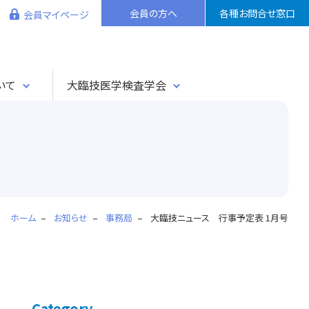
会員の方へ
各種お問合せ窓口
会員マイページ
いて
大臨技医学検査学会
ホーム
お知らせ
事務局
大臨技ニュース 行事予定表 1月号
Category