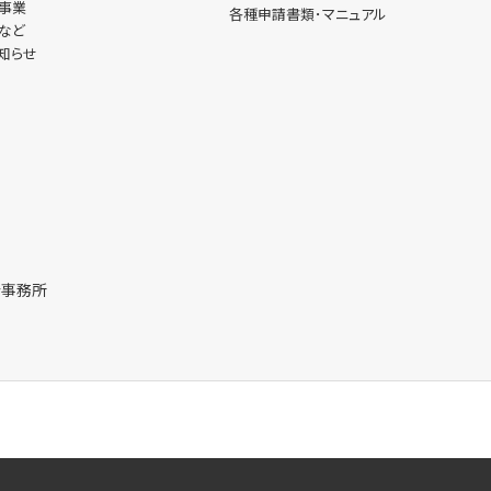
開事業
各種申請書類･マニュアル
業など
お知らせ
会事務所