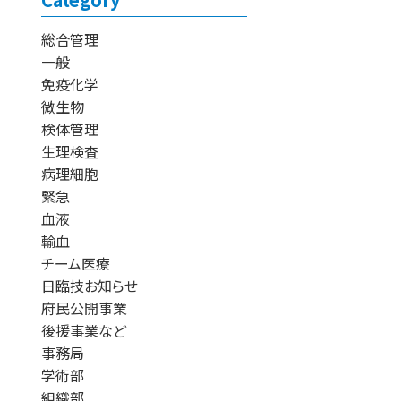
総合管理
一般
免疫化学
微生物
検体管理
生理検査
病理細胞
緊急
血液
輸血
チーム医療
日臨技お知らせ
府民公開事業
後援事業など
事務局
学術部
組織部