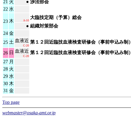
21
火
●
渉法部会
22
水
大臨技定期（予算）総会
木
23
A-10
●
組織対策部会
24
金
血液近
土
第１２回近臨技血液検査研修会（事前申込み制
25
C-20
血液近
日
第１２回近臨技血液検査研修会（事前申込み制
26
C-20
27
月
28
火
29
水
30
木
31
金
Top page
webmaster@osaka-amt.or.jp