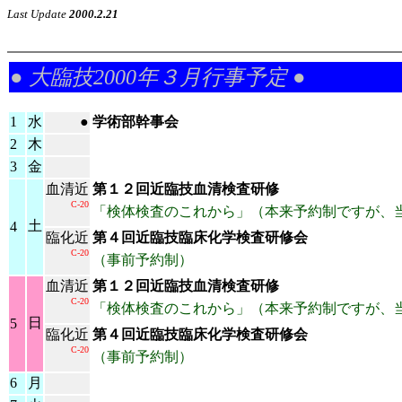
Last Update
2000.2.21
●
大臨技2000年３月行事予定
●
1
水
●
学術部幹事会
2
木
3
金
血清近
第１２回近臨技血清検査研修
C-20
「検体検査のこれから」（本来予約制ですが、
土
4
臨化近
第４回近臨技臨床化学検査研修会
C-20
（事前予約制）
血清近
第１２回近臨技血清検査研修
C-20
「検体検査のこれから」（本来予約制ですが、
日
5
臨化近
第４回近臨技臨床化学検査研修会
C-20
（事前予約制）
6
月