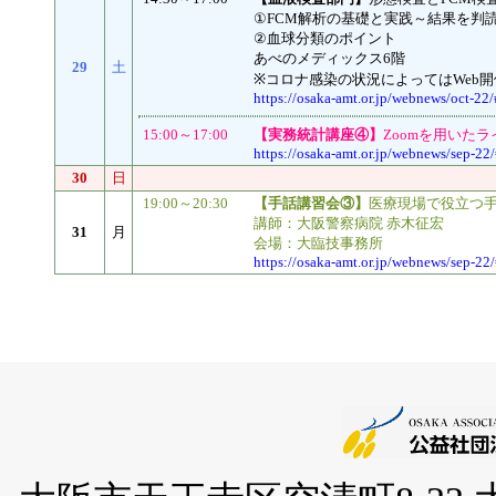
①FCM解析の基礎と実践～結果を判
②血球分類のポイント
あべのメディックス6階
29
土
※コロナ感染の状況によってはWeb開
https://osaka-amt.or.jp/webnews/oct-22/
15:00～17:00
【実務統計講座④】
Zoomを用いた
https://osaka-amt.or.jp/webnews/sep-22
30
日
19:00～20:30
【手話講習会③】
医療現場で役立つ手
講師：大阪警察病院 赤木征宏
31
月
会場：大臨技事務所
https://osaka-amt.or.jp/webnews/sep-22