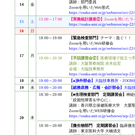
講師：部門委員
14
金
Zoomを用いたWeb形式
https://osaka-amt.or.jp/webnews/oct-22/
15:00～17:00
【実務統計講座②】
Zoomを用いた
15
土
https://osaka-amt.or.jp/webnews/sep-22
16
日
18:00～19:00
【緊急検査部門】
テーマ：急ぐ！！
Zoomを用いたWeb研修会
https://osaka-amt.or.jp/webnews/oct-22/
17
月
19:00～20:30
【手話講習会②】
医療現場で役立つ手
講師：大阪警察病院 赤木征宏
会場：大臨技事務所
https://osaka-amt.or.jp/webnews/sep-22
18
火
19:00～20:00
【●渉外部会】
大臨技事務所・ZOOM
19
水
19:00～20:00
【総務庶務・広報・会計部会】
大臨
18:30～20:00
【■生理検査部門 定期講習会】
神経
「絞扼性障害を中心に」
講師：香川県立保健医療大学 大栗
Zoomを用いたWEB研修会
https://osaka-amt.or.jp/webnews/sep-22
20
木
18:30～20:00
【微生物部門 定期講習会】
臨床微
講師：東京医科大学 大楠清文