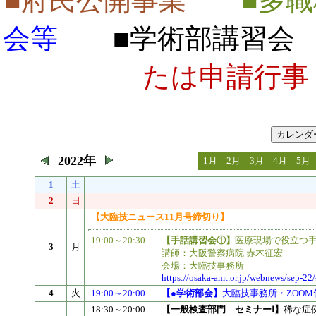
■府民公開事業
■多
会等
■学術部講習会
たは申請行事
2022年
1月
2月
3月
4月
5月
1
土
2
日
【大臨技ニュース11月号締切り】
19:00～20:30
【手話講習会①】
医療現場で役立つ手
3
月
講師：大阪警察病院 赤木征宏
会場：大臨技事務所
https://osaka-amt.or.jp/webnews/sep-22
4
火
19:00～20:00
【●学術部会】
大臨技事務所・ZOOM
18:30～20:00
【一般検査部門 セミナーⅠ】
稀な症