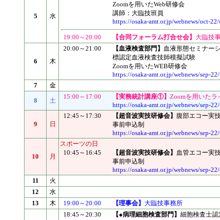
Zoomを用いたWeb研修会
講師：大臨技班員
5
水
https://osaka-amt.or.jp/webnews/oct-22/
19:00～20:00
【合同フォーラム打合せ会】
大臨技
20:00～21:00
【血液検査部門】
血液形態セミナー
標認定血液検査技師模擬試験
6
木
Zoomを用いたWEB研修会
https://osaka-amt.or.jp/webnews/sep-22
7
金
15:00～17:00
【実務統計講座①】
Zoomを用いた
8
土
https://osaka-amt.or.jp/webnews/sep-22
12:45～17:30
【超音波実技研修会】
腹部エコー実
9
日
事前申込制
https://osaka-amt.or.jp/webnews/sep-22
スポーツの日
10:45～16:45
【超音波実技研修会】
血管エコー実
10
月
事前申込制
https://osaka-amt.or.jp/webnews/sep-22
11
火
12
水
13
木
19:00～20:00
【理事会】
大臨技事務所
18:45～20:30
【●病理細胞検査部門】
細胞検査士認