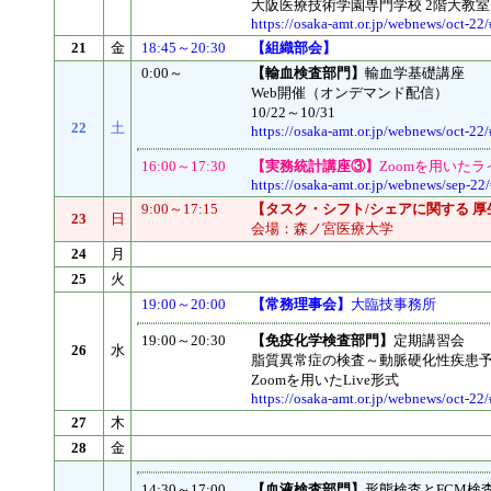
大阪医療技術学園専門学校 2階大教室
https://osaka-amt.or.jp/webnews/oct-22/
21
金
18:45～20:30
【組織部会】
0:00～
【輸血検査部門】
輸血学基礎講座
Web開催（オンデマンド配信）
10/22～10/31
22
土
https://osaka-amt.or.jp/webnews/oct-22/
16:00～17:30
【実務統計講座③】
Zoomを用いた
https://osaka-amt.or.jp/webnews/sep-22
9:00～17:15
【タスク・シフト/シェアに関する 
23
日
会場：森ノ宮医療大学
24
月
25
火
19:00～20:00
【常務理事会】
大臨技事務所
19:00～20:30
【免疫化学検査部門】
定期講習会
26
水
脂質異常症の検査～動脈硬化性疾患予
Zoomを用いたLive形式
https://osaka-amt.or.jp/webnews/oct-22/
27
木
28
金
14:30～17:00
【血液検査部門】
形態検査とFCM検